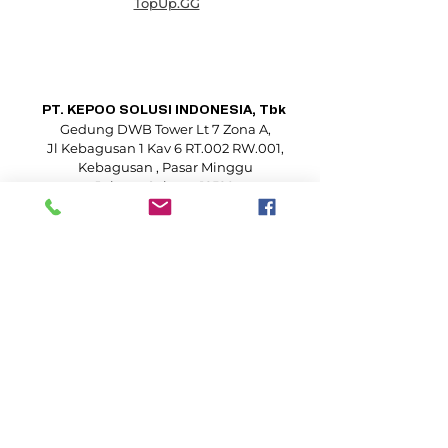
TopUp.GG
PT. KEPOO SOLUSI INDONESIA, Tbk
Gedung DWB Tower Lt 7 Zona A,
Jl Kebagusan 1 Kav 6 RT.002 RW.001,
Kebagusan , Pasar Minggu
Jakarta Selatan 12520
021 29406755
support@kepoo.id
corp.sec@kepoo.id
© 2025 by Kepoo